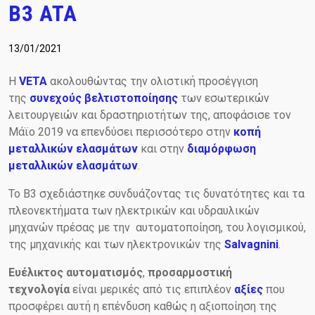
B3 ATA
(+30) 210-2400060
laser@vetasa.gr
13/01/2021
Η
VETA
ακολουθώντας την ολιστική προσέγγιση
της
συνεχούς βελτιστοποίησης
των εσωτερικών
λειτουργειών και δραστηριοτήτων της, αποφάσισε τον
Μάϊο 2019 να επενδύσει περισσότερο στην
κοπή
μεταλλικών ελασμάτων
και στην
διαμόρφωση
μεταλλικών ελασμάτων
.
Το B3 σχεδιάστηκε συνδυάζοντας τις δυνατότητες και τα
πλεονεκτήματα των ηλεκτρικών και υδραυλικών
μηχανών πρέσας με την αυτοματοποίηση, του λογισμικού,
της μηχανικής και των ηλεκτρονικών της
Salvagnini
.
Ευέλικτος αυτοματισμός
,
προσαρμοστική
τεχνολογία
είναι μερικές από τις επιπλέον
αξίες
που
προσφέρει αυτή η επένδυση καθώς η αξιοποίηση της