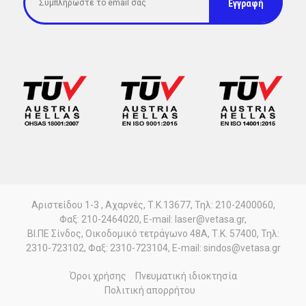
Αριστείδου 1-3 , Αχαρνές, Τ.Κ.13677, Τηλ: 210-2400060,
Φαξ: 210-2464020, E-mail: laser@vetasa.gr,
ΒΙ.ΠΕ Σίνδος, Οικοδομικό τετράγωνο 48Α, Τ.Κ. 57400, Τηλ:
2310-723102, Φαξ: 2310-723104, E-mail: sindos@vetasa.gr
Όροι χρήσης
Πνευματική ιδιοκτησία
Πολιτική απορρήτου