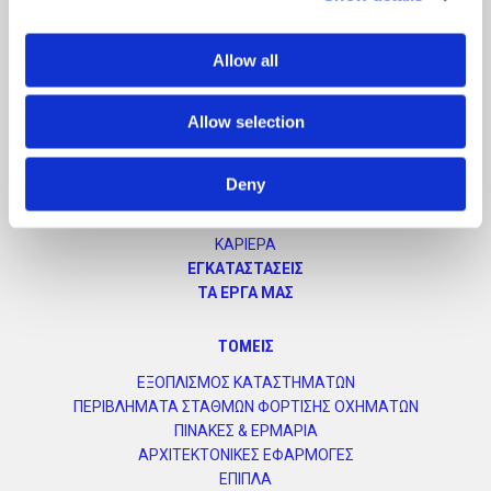
Η ΕΤΑΙΡΕΙΑ
Allow all
Η VETA ΣΕ ΑΡΙΘΜΟΥΣ
Η ΕΤΑΙΡΙΑ
Allow selection
ΟΙ ΑΝΘΡΩΠΟΙ ΜΑΣ
ΕΤΑΙΡΙΚΗ ΚΟΙΝΩΝΙΚΗ ΕΥΘΥΝΗ
ΕΞΑΓΩΓΙΚΗ ΔΡΑΣΤΗΡΙΟΤΗΤΑ
Deny
ΣΥΣΤΗΜΑ ΠΟΙΟΤΗΤΑΣ
ΣΥΝΕΡΓΑΤΕΣ
ΚΑΡΙΕΡΑ
ΕΓΚΑΤΑΣΤΑΣΕΙΣ
ΤΑ ΕΡΓΑ ΜΑΣ
ΤΟΜΕΙΣ
ΕΞΟΠΛΙΣΜΟΣ ΚΑΤΑΣΤΗΜΑΤΩΝ
ΠΕΡΙΒΛΗΜΑΤΑ ΣΤΑΘΜΩΝ ΦΟΡΤΙΣΗΣ ΟΧΗΜΑΤΩΝ
ΠΙΝΑΚΕΣ & ΕΡΜΑΡΙΑ
ΑΡΧΙΤΕΚΤΟΝΙΚΕΣ ΕΦΑΡΜΟΓΕΣ
ΕΠΙΠΛΑ