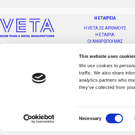
Η ΕΤΑΙΡΕΙΑ
Η VETA ΣΕ ΑΡΙΘΜΟΥΣ
Η ΕΤΑΙΡΙΑ
ΟΙ ΑΝΘΡΩΠΟΙ ΜΑΣ
ΕΤΑΙΡΙΚΗ ΚΟΙΝΩΝΙΚΗ ΕΥΘΥΝΗ
ΕΞΑΓΩΓΙΚΗ ΔΡΑΣΤΗΡΙΟΤΗΤΑ
This website uses cookie
ΣΥΣΤΗΜΑ ΠΟΙΟΤΗΤΑΣ
We use cookies to personal
ΣΥΝΕΡΓΑΤΕΣ
traffic. We also share info
ΚΑΡΙΕΡΑ
analytics partners who may
ΕΓΚΑΤΑΣΤΑΣΕΙΣ
they’ve collected from your
ΤΑ ΕΡΓΑ ΜΑΣ
Αριστείδου 1-3
Consent
Necessary
ΒΙ.ΠΕ Σίνδος, Οικοδομι
Selection