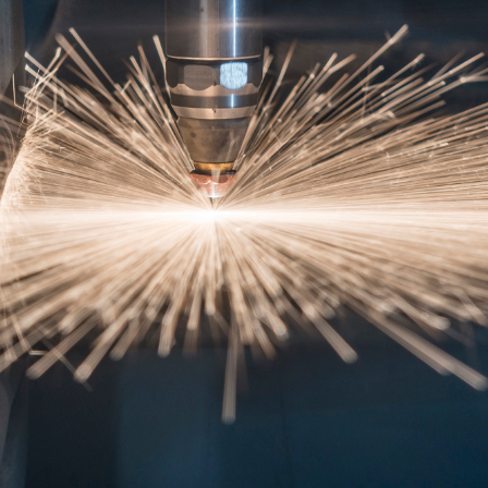
) 210-2400060
laser@vet