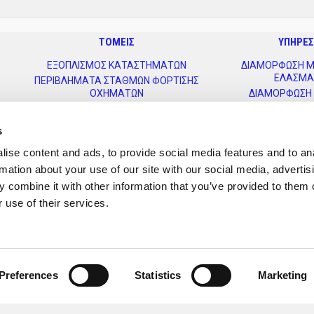
ΤΟΜΕΙΣ
ΥΠΗΡΕΣ
ΕΞΟΠΛΙΣΜΟΣ ΚΑΤΑΣΤΗΜΑΤΩΝ
ΔΙΑΜΟΡΦΩΣΗ Μ
ΕΛΑΣΜΑ
ΠΕΡΙΒΛΗΜΑΤΑ ΣΤΑΘΜΩΝ ΦΟΡΤΙΣΗΣ
ΟΧΗΜΑΤΩΝ
ΔΙΑΜΟΡΦΩΣΗ
ΠΙΝΑΚΕΣ & ΕΡΜΑΡΙΑ
ΗΛΕΚΤΡΟΣΤΑΤ
ΑΡΧΙΤΕΚΤΟΝΙΚΕΣ ΕΦΑΡΜΟΓΕΣ
ΚΕΝΤΡΑ ΚΑΤ
s
ΕΠΙΠΛΑ
ΚΟΠΗ ΜΕΤΑΛΛΙΚΩ
ise content and ads, to provide social media features and to an
ΒΙΟΜΗΧΑΝΙΑ ΚΑΤΑΣΚΕΥΩΝ
ΚΟΠΗ ΣΩΛΗΝΩΝ
rmation about your use of our site with our social media, advertis
ΜΕΤΑΛΛΙΚΑ ΣΥΣΤΗΜΑΤΑ
ΣΥΓΚΟΛ
ΠΛΗΡΟΦΟΡΗΣΗΣ
ΣΥΝΑΡΜΟΛ
 combine it with other information that you’ve provided to them o
ΣΥΣΤΗΜΑΤΑ ΕΚΘΕΣΕΩΝ ΜΟΥΣΕΙΩΝ
ΑΛΛΕΣ ΥΠΗ
 use of their services.
ΔΕΙΤΕ ΠΕΡΙΣΣΟΤΕΡΑ
ΕΠΙΚΟΙΝ
 , Αχαρνές, Τ.Κ.13677, Τηλ: 210-2400060, Φαξ: 210-2464020, E-mail: l
Preferences
Statistics
Marketing
κό τετράγωνο 48Α, Τ.Κ. 57400, Τηλ: 2310-723102, Φαξ: 2310-723104, E
Όροι χρήσης
Πνευματική ιδιοκτησία
Πολιτική απορρήτου